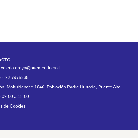
.
ACTO
:
valeria.araya@puenteeduca.cl
no:
22 7975335
ión:
Mahuidanche 1846, Población Padre Hurtado, Puente Alto.
o:09.00 a 18.00
as de Cookies